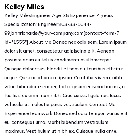
Kelley Miles
Kelley MilesEngineer Age: 28 Experience: 4 years
Specialization: Engineer 803-33-5644-
99johnrichards@your-company.com[contact-form-7
id="1555"] About Me Donec nec odio sem. Lorem ipsum
dolor sit amet, consectetur adipiscing elit. Aenean
posuere enim eu tellus condimentum ullamcorper.
Quisque dolor risus, blandit et sem eu, faucibus efficitur
augue. Quisque at ornare ipsum. Curabitur viverra, nibh
vitae bibendum semper, tortor ipsum euismod mauris, a
facilisis ex enim non nibh. Cras cursus ligula nec lacus
vehicula, ut molestie purus vestibulum. Contact Me
ExperienceTeamwork Donec sed odio tempor, varius elit
eu, consequat urna. Morbi bibendum vestibulum
maximus. Vestibulum ut nibh ex. Quisque nulla ante,