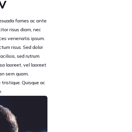
TV
alesuada fames ac ante
itor risus diam, nec
ices venenatis ipsum.
ctum risus. Sed dolor
acilisis, sed rutrum
a laoreet, vel laoreet
nean sem quam,
tristique. Quisque ac
.