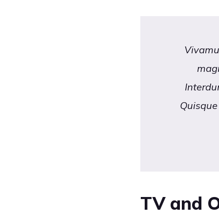
Vivamus
magn
Interdu
Quisque 
TV and O