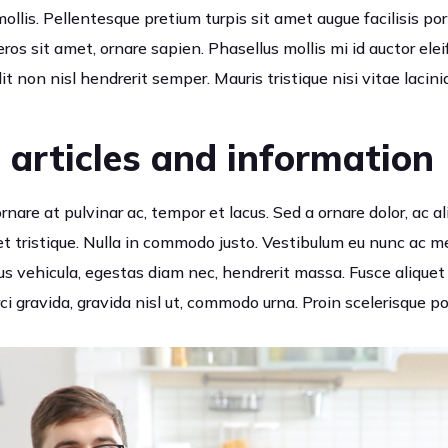
llis. Pellentesque pretium turpis sit amet augue facilisis por
eros sit amet, ornare sapien. Phasellus mollis mi id auctor ele
it non nisl hendrerit semper. Mauris tristique nisi vitae lacini
 articles and information
 ornare at pulvinar ac, tempor et lacus. Sed a ornare dolor, ac
et tristique. Nulla in commodo justo. Vestibulum eu nunc ac 
s vehicula, egestas diam nec, hendrerit massa. Fusce alique
ci gravida, gravida nisl ut, commodo urna. Proin scelerisque po