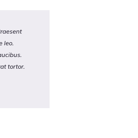
Praesent
 leo.
aucibus.
t tortor.