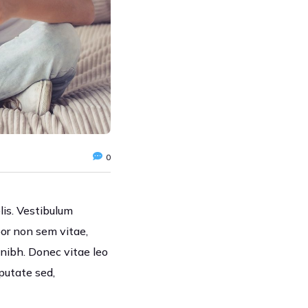
0
lis. Vestibulum
por non sem vitae,
 nibh. Donec vitae leo
lputate sed,