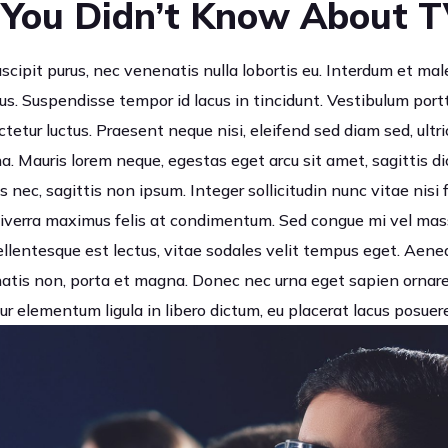
 You Didn’t Know About 
uscipit purus, nec venenatis nulla lobortis eu. Interdum et m
us. Suspendisse tempor id lacus in tincidunt. Vestibulum portt
tetur luctus. Praesent neque nisi, eleifend sed diam sed, ultr
. Mauris lorem neque, egestas eget arcu sit amet, sagittis di
s nec, sagittis non ipsum. Integer sollicitudin nunc vitae nisi f
 viverra maximus felis at condimentum. Sed congue mi vel mass
 pellentesque est lectus, vitae sodales velit tempus eget. Ae
is non, porta et magna. Donec nec urna eget sapien ornare 
r elementum ligula in libero dictum, eu placerat lacus posuere