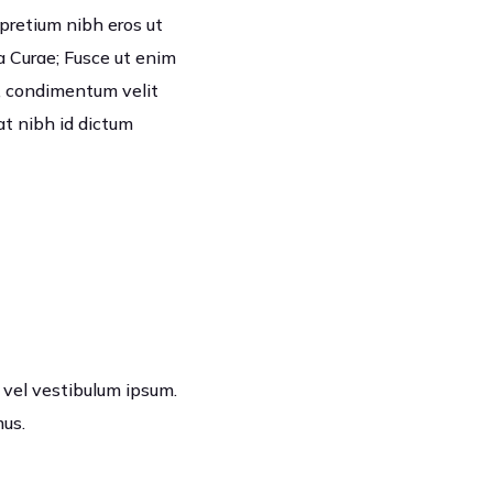
 pretium nibh eros ut
ia Curae; Fusce ut enim
, condimentum velit
at nibh id dictum
, vel vestibulum ipsum.
mus.