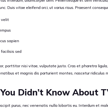
tus interdum, ullamcorper sem. Pellentesque et sem vehicula
c. Duis vitae eleifend orci, ut varius risus. Praesent consequ
 velit
tempus
lacus sapien
facilisis sed
, porttitor nisi vitae, vulputate justo. Cras et pharetra ligula
enatibus et magnis dis parturient montes, nascetur ridiculus 
 You Didn’t Know About 
uscipit purus, nec venenatis nulla lobortis eu. Interdum et m