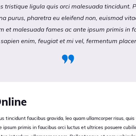
 tristique ligula quis orci malesuada tincidunt. 
a purus, pharetra eu eleifend non, euismod vitae
m et malesuada fames ac ante ipsum primis in f
sapien enim, feugiat et mi vel, fermentum placera
nline
us tincidunt faucibus gravida, leo quam ullamcorper risus, quis
 ipsum primis in faucibus orci luctus et ultrices posuere cubil