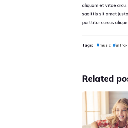
aliquam et vitae arcu.
sagittis sit amet jus
porttitor cursus alique
Tags:
music
ultra-
Related
po