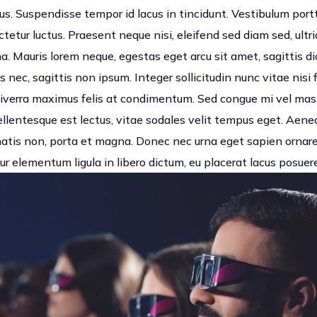
us. Suspendisse tempor id lacus in tincidunt. Vestibulum portt
tetur luctus. Praesent neque nisi, eleifend sed diam sed, ultr
. Mauris lorem neque, egestas eget arcu sit amet, sagittis di
s nec, sagittis non ipsum. Integer sollicitudin nunc vitae nisi f
 viverra maximus felis at condimentum. Sed congue mi vel mass
 pellentesque est lectus, vitae sodales velit tempus eget. Ae
is non, porta et magna. Donec nec urna eget sapien ornare 
r elementum ligula in libero dictum, eu placerat lacus posuere