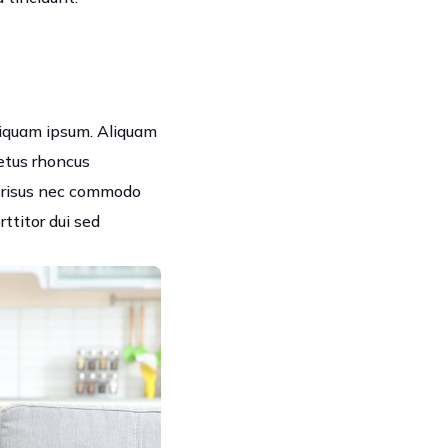
 aliquam ipsum. Aliquam
metus rhoncus
t risus nec commodo
rttitor dui sed