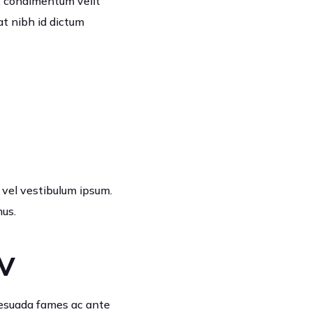
, condimentum velit
at nibh id dictum
, vel vestibulum ipsum.
mus.
TV
alesuada fames ac ante