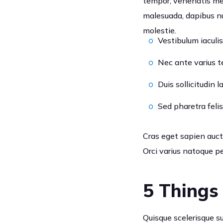
tempor, venenatis me
malesuada, dapibus nun
molestie.
Vestibulum iaculis
Nec ante varius 
Duis sollicitudin 
Sed pharetra felis 
Cras eget sapien auctor
Orci varius natoque p
5 Things
Quisque scelerisque s