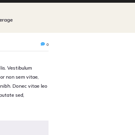
erage
0
lis. Vestibulum
por non sem vitae,
 nibh. Donec vitae leo
lputate sed,