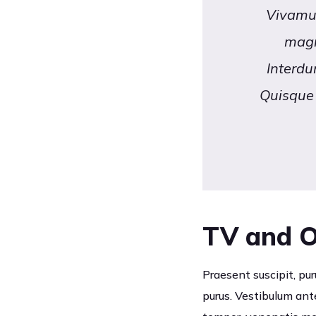
Vivamus
magn
Interdu
Quisque 
TV and O
Praesent suscipit, pur
purus. Vestibulum ante