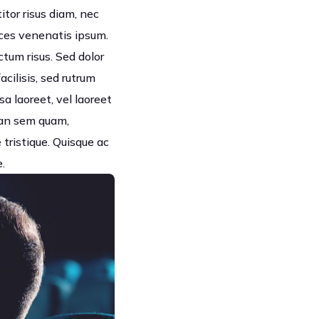
itor risus diam, nec
ices venenatis ipsum.
ctum risus. Sed dolor
acilisis, sed rutrum
a laoreet, vel laoreet
nean sem quam,
tristique. Quisque ac
.