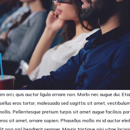
m orci, quis auctor ligula ornare non. Morbi nec augue dui. Etia
sellus eros tortor, malesuada sed sagittis sit amet, vestibul
llis. Pellentesque pretium turpis sit amet augue facilisis por
eros sit amet, ornare sapien. Phasellus mollis mi id auctor ele
it non nisl hendrerit semper. Mauris tristique nisi vitae lacini