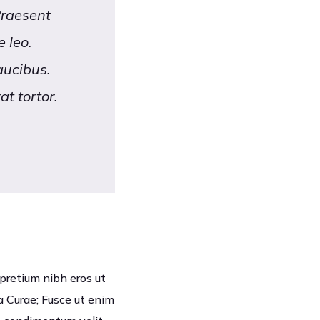
Praesent
 leo.
aucibus.
t tortor.
 pretium nibh eros ut
ia Curae; Fusce ut enim